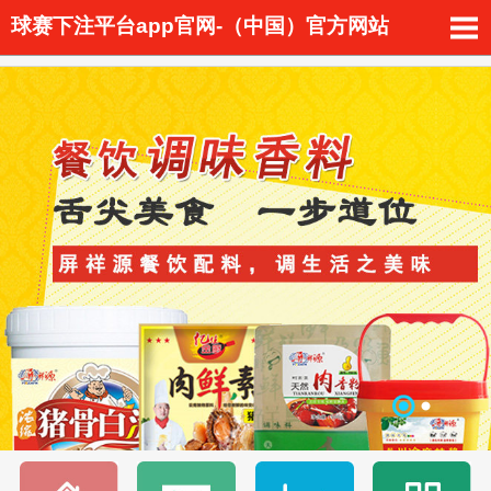
球赛下注平台app官网-（中国）官方网站