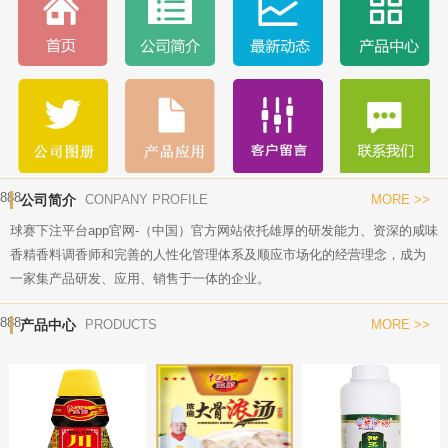
公司简介
CONPANY PROFILE
MORE >>
球赛下注平台app官网-（中国）官方网站依托雄厚的研发能力、资深的咸味
香精香料调香师和完善的人性化管理体系及顺应市场化的经营理念，成为
一家集产品研发、应用、销售于一体的企业。
产品中心
PRODUCTS
MORE >>